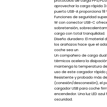
protocolos de carga PPS/PD3.
aprovechar la carga rápida 3.
puerto USB-A proporciona 18 
Funciones de seguridad super
W con conector USB-C ofrece
sobretensión, sobrecalentami
carga con total tranquilidad.
Diseño duradero: El material 
los arañazos hace que el ad
coche sea un
Un compañero de carga dual du
térmicos acelera la disipació
mantenga la temperatura de 
uso de este cargador rápido
Resistente y probado más d
(conexión/desconexión), el p
cargador USB para coche fir
encendedor. Una luz LED azul fa
oscuridad.