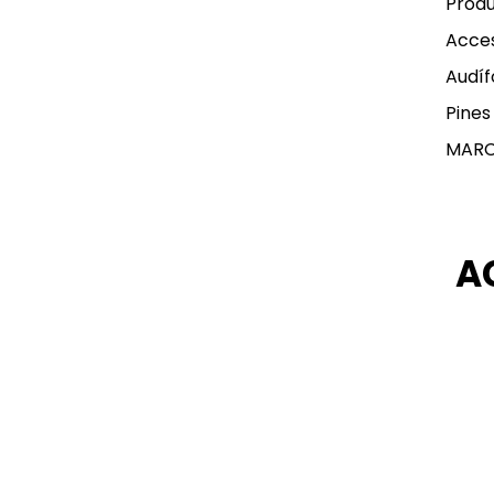
Produ
Acces
Audíf
Pines
MAR
A