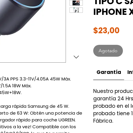
TIPO C 
IPHONE 
Pre
$23,00
Agotado
Garantía
In
V/3A PPS 3.3-11V/4.05A 45W Máx.
/1.5A 18W Máx.
Nuestro produ
: 45W+18W.
garantía 24 Hrs
probado en el l
 carga rápida Samsung de 45 W.
erto de 63 W: Obtén una potencia de
probado tiene 1
argador rápido para coche UGREEN.
Fábrica.
tivos a la vez! Compatible con los