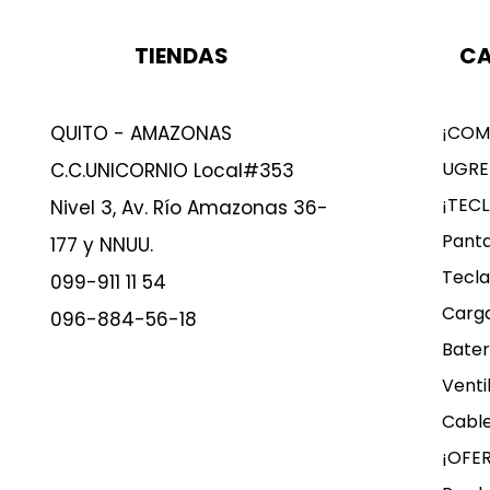
TIENDAS
CA
QUITO - AMAZONAS
¡COM
UGRE
C.C.UNICORNIO Local#353
¡TEC
Nivel 3, Av. Río Amazonas 36-
Panta
177 y NNUU.
Tecla
099-911 11 54
Carg
096-884-56-18
Bater
Venti
Cable
¡OFE