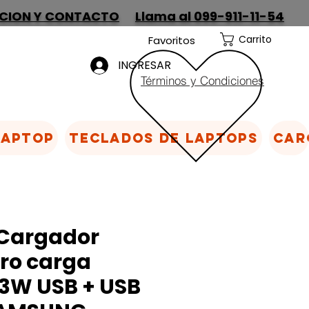
CION Y CONTACTO
Llama al 099-911-11-54
Carrito
Favoritos
INGRESAR
Términos y Condiciones
Laptop
Teclados de laptops
Car
Cargador
ro carga
63W USB + USB