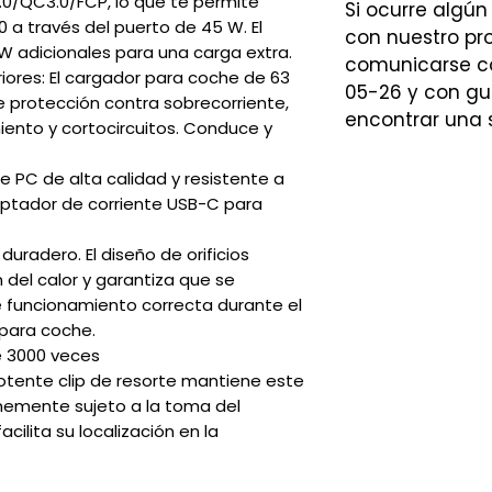
0/QC3.0/FCP, lo que te permite
Si ocurre algún
0 a través del puerto de 45 W. El
con nuestro p
W adicionales para una carga extra.
comunicarse co
iores: El cargador para coche de 63
05-26 y con gu
 protección contra sobrecorriente,
encontrar una 
ento y cortocircuitos. Conduce y
de PC de alta calidad y resistente a
aptador de corriente USB-C para
radero. El diseño de orificios
n del calor y garantiza que se
funcionamiento correcta durante el
 para coche.
e 3000 veces
otente clip de resorte mantiene este
memente sujeto a la toma del
cilita su localización en la