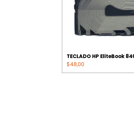
TECLADO HP EliteBook 840
Precio
$48,00