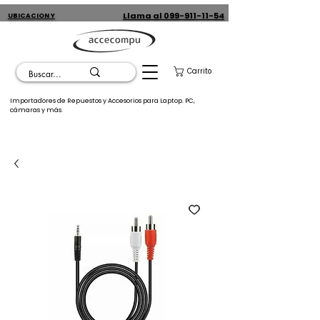
Llama al 099-911-11-54
UBICACION Y
CONTACTO
Carrito
Importadores de Repuestos y Accesorios para Laptop. PC,
cámaras y más.