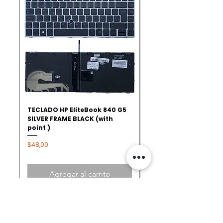
TECLADO HP EliteBook 840 G5
Ventilador Fan Cooler
SILVER FRAME BLACK (with
250 255 G8 G9 15-DU 
point )
L52034-001
Precio
Precio
$48,00
$19,00
Agregar al carrito
TIENDAS
QUITO - AMAZONAS