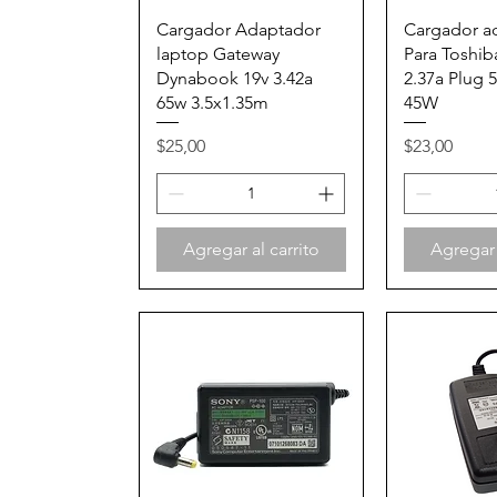
Vista rápida
Vista
Cargador Adaptador
Cargador a
laptop Gateway
Para Toshib
Dynabook 19v 3.42a
2.37a Plug 
65w 3.5x1.35m
45W
Precio
Precio
$25,00
$23,00
Agregar al carrito
Agregar 