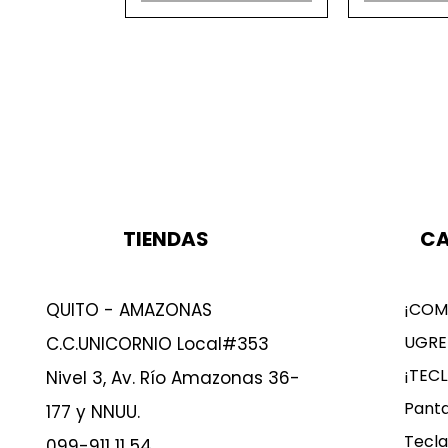
TIENDAS
CA
QUITO - AMAZONAS
¡COM
UGRE
C.C.UNICORNIO Local#353
¡TEC
Nivel 3, Av. Río Amazonas 36-
Panta
177 y NNUU.
Tecla
099-911 11 54