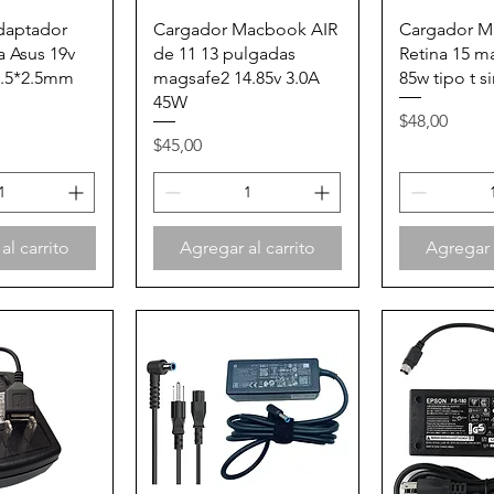
 rápida
Vista rápida
Vista 
daptador
Cargador Macbook AIR
Cargador M
a Asus 19v
de 11 13 pulgadas
Retina 15 m
5.5*2.5mm
magsafe2 14.85v 3.0A
85w tipo t s
45W
Precio
$48,00
Precio
$45,00
al carrito
Agregar al carrito
Agregar a