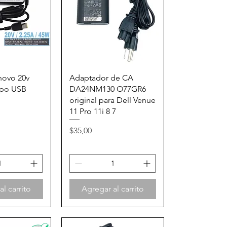
rápida
Vista rápida
novo 20v
Adaptador de CA
ipo USB
DA24NM130 O77GR6
original para Dell Venue
11 Pro 11i 8 7
Precio
$35,00
l carrito
Agregar al carrito