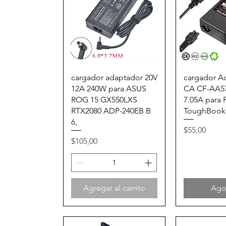
Vista rápida
Vista
cargador adaptador 20V
cargador A
12A 240W para ASUS
CA CF-AA57
ROG 15 GX550LXS
7.05A para 
RTX2080 ADP-240EB B
ToughBook
6,
Precio
$55,00
Precio
$105,00
Agregar al carrito
Ago