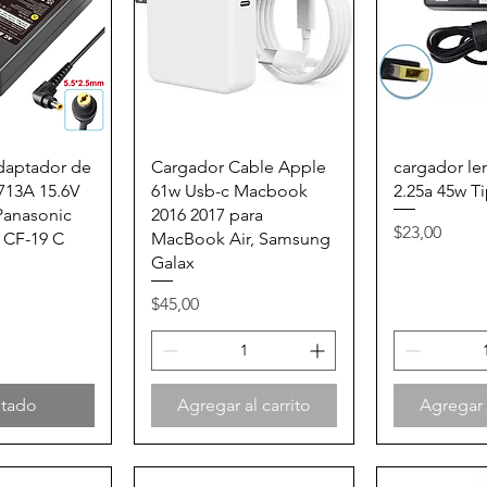
 rápida
Vista rápida
Vista 
daptador de
Cargador Cable Apple
cargador le
13A 15.6V
61w Usb-c Macbook
2.25a 45w T
Panasonic
2016 2017 para
Precio
$23,00
 CF-19 C
MacBook Air, Samsung
Galax
Precio
$45,00
tado
Agregar al carrito
Agregar a