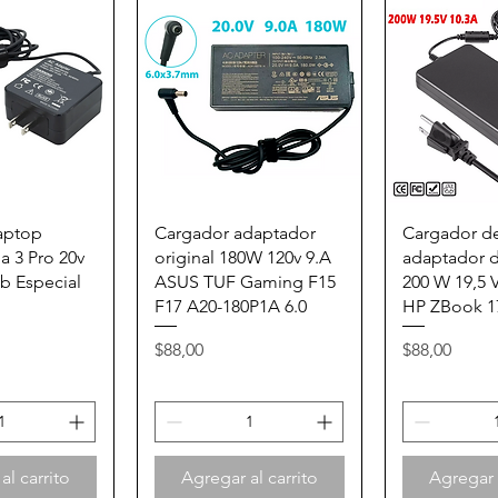
 rápida
Vista rápida
Vista 
aptop
Cargador adaptador
Cargador de
 3 Pro 20v
original 180W 120v 9.A
adaptador 
b Especial
ASUS TUF Gaming F15
200 W 19,5 V
F17 A20-180P1A 6.0
HP ZBook 1
Precio
Precio
$88,00
$88,00
al carrito
Agregar al carrito
Agregar a