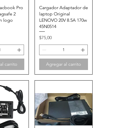
rápida
Vista rápida
acbook Pro
Cargador Adaptador de
agsafe 2
laptop Original
in logo
LENOVO 20V 8.5A 170w
45N0514
Precio
$75,00
l carrito
Agregar al carrito