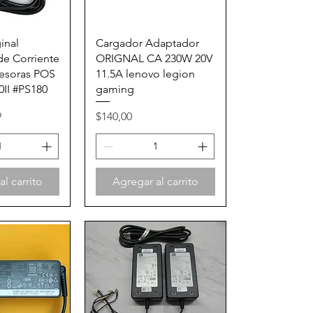
rápida
Vista rápida
inal
Cargador Adaptador
e Corriente
ORIGNAL CA 230W 20V
resoras POS
11.5A lenovo legion
II #PS180
gaming
erta
Precio
9
$140,00
l carrito
Agregar al carrito