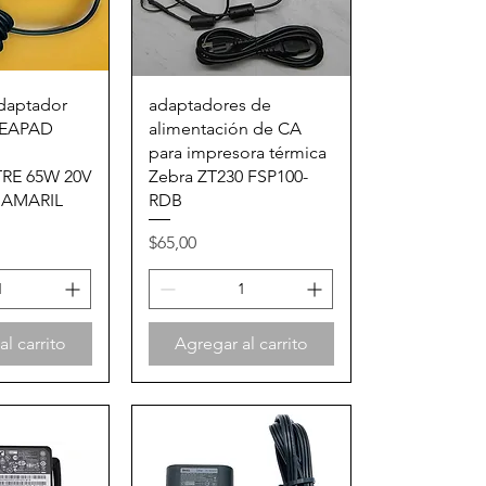
rápida
Vista rápida
daptador
adaptadores de
DEAPAD
alimentación de CA
para impresora térmica
RE 65W 20V
Zebra ZT230 FSP100-
 AMARIL
RDB
Precio
$65,00
l carrito
Agregar al carrito