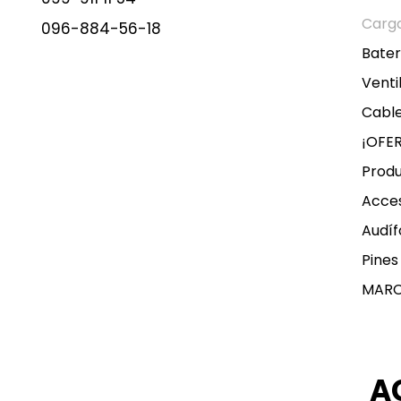
Carg
096-884-56-18
Bater
Venti
Cable
¡OFE
Produ
Acces
Audíf
Pines
MAR
A