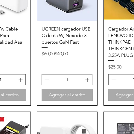
 rápida
Vista rápida
Vista 
7w Cable
UGREEN cargador USB
Cargador A
Para
C de 65 W, Nexode 3
LENOVO I
lidad Aaa
puertos GaN Fast
THINKPAD
THINKCENT
Precio
Precio de oferta
$60,00
$40,00
3.25A PLUG
Precio
$25,00
al carrito
Agregar al carrito
Agregar a