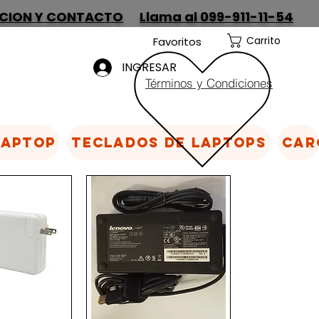
CION Y CONTACTO
Llama al 099-911-11-54
Carrito
Favoritos
INGRESAR
Términos y Condiciones
Laptop
Teclados de laptops
Car