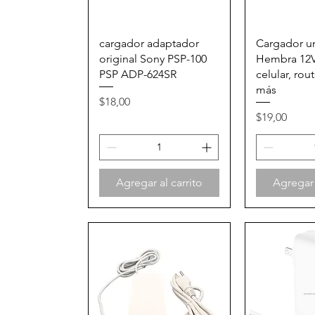
Vista rápida
Vista
cargador adaptador
Cargador un
original Sony PSP-100
Hembra 12
PSP ADP-624SR
celular, rout
más
Precio
$18,00
Precio
$19,00
Agregar al carrito
Agregar 