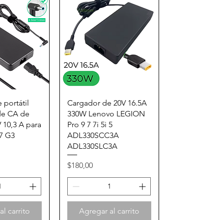
rápida
Vista rápida
 portátil
Cargador de 20V 16.5A
de CA de
330W Lenovo LEGION
 10,3 A para
Pro 9 7 7i 5i 5
7 G3
ADL330SCC3A
ADL330SLC3A
Precio
$180,00
l carrito
Agregar al carrito