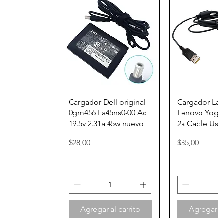
Vista rápida
Vista
Cargador Dell original
Cargador L
0gm456 La45ns0-00 Ac
Lenovo Yoga
19.5v 2.31a 45w nuevo
2a Cable Us
Precio
Precio
$28,00
$35,00
Agregar al carrito
Agregar 