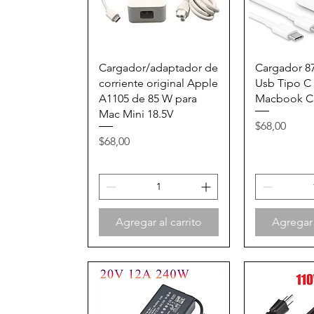
Vista rápida
Vista
Cargador/adaptador de
Cargador 8
corriente original Apple
Usb Tipo C 
A1105 de 85 W para
Macbook Ca
Mac Mini 18.5V
Precio
$68,00
Precio
$68,00
Agregar al carrito
Agregar 