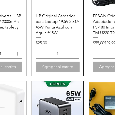
 rápida
Vista rápida
Vista 
iversal USB
HP Original Cargador
EPSON Orig
V 2000mAh
para Laptop 19.5V 2.31A
Adaptador d
er, tablet y
45W Punta Azul con
PS-180 Imp
Aguja #45W
TM-U220 T20
Precio
Precio
Precio de of
$25,00
$55,00
$29,9
al carrito
Agregar al carrito
Agregar a