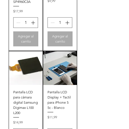
Precio
$9,99
SP4960C3A
Precio
$17,99
Agregar al
Agregar al
carrito
carrito
Pantalla LCD
Pantalla LCD
para cámara
Display + Tactil
digital Samsung
para iPhone 5
Digimax L100
5c - Blanco
L200
Precio
$11,99
Precio
$14,99