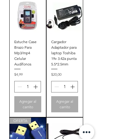
Estuche Case
Cargador
Brazo Para
Adaptador para
Mp3/mp4
laptop Toshiba
Celular
19v 3.42a punta
Audífonos
5.5*2.5mm
Precio
Precio
$4,99
$20,00
Agregar al
Agregar al
carrito
carrito
OFERTA