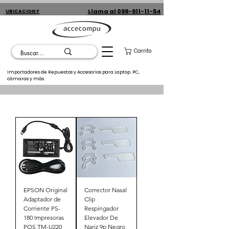
Llama al 099-911-11-54
UBICACION Y
CONTACTO
Carrito
Importadores de Repuestos y Accesorios para Laptop. PC,
cámaras y más.
EPSON Original
Corrector Nasal
Adaptador de
Clip
Corriente PS-
Respingador
180 Impresoras
Elevador De
POS TM-U220
Nariz 9p Negro