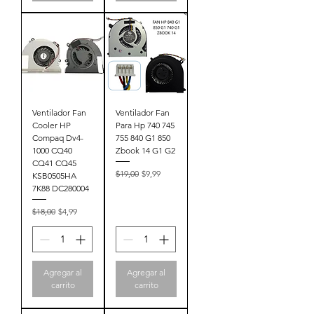
Ventilador Fan
Ventilador Fan
Cooler HP
Para Hp 740 745
Compaq Dv4-
755 840 G1 850
1000 CQ40
Zbook 14 G1 G2
CQ41 CQ45
Precio
Precio de oferta
$19,00
$9,99
KSB0505HA
7K88 DC280004
Precio
Precio de oferta
$18,00
$4,99
Agregar al
Agregar al
carrito
carrito