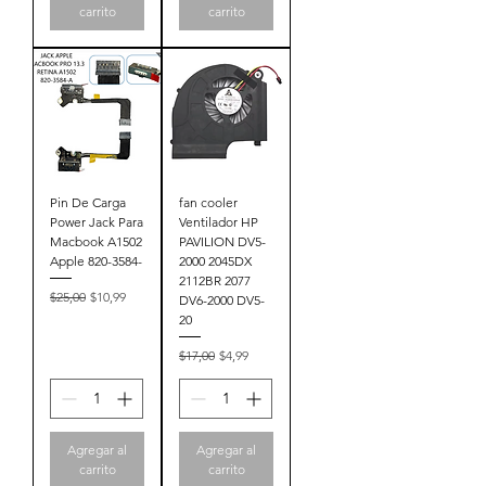
carrito
carrito
Pin De Carga
fan cooler
Power Jack Para
Ventilador HP
Macbook A1502
PAVILION DV5-
Apple 820-3584-
2000 2045DX
2112BR 2077
Precio
Precio de oferta
$25,00
$10,99
DV6-2000 DV5-
20
Precio
Precio de oferta
$17,00
$4,99
Agregar al
Agregar al
carrito
carrito