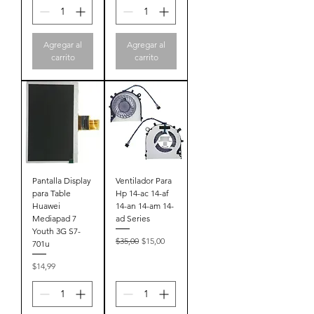
Agregar al
Agregar al
carrito
carrito
Pantalla Display
Ventilador Para
para Table
Hp 14-ac 14-af
Huawei
14-an 14-am 14-
Mediapad 7
ad Series
Youth 3G S7-
Precio
Precio de oferta
$35,00
$15,00
701u
Precio
$14,99