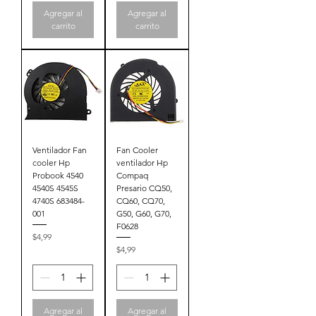
Agregar al
Agregar al
carrito
carrito
Ventilador Fan
Fan Cooler
cooler Hp
ventilador Hp
Probook 4540
Compaq
4540S 4545S
Presario CQ50,
4740S 683484-
CQ60, CQ70,
001
G50, G60, G70,
F0628
Precio
$4,99
Precio
$4,99
Agregar al
Agregar al