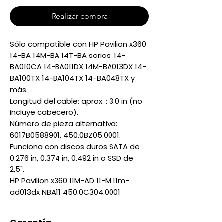
Realizar compra
Sólo compatible con HP Pavilion x360
14-BA 14M-BA 14T-BA series: 14-
BA010CA 14-BA011DX 14M-BA013DX 14-
BA100TX 14-BA104TX 14-BA048TX y
más.
Longitud del cable: aprox. : 3.0 in (no
incluye cabecero).
Número de pieza alternativa:
6017B0588901, 450.0BZ05.0001.
Funciona con discos duros SATA de
0.276 in, 0.374 in, 0.492 in o SSD de
2,5".
HP Pavilion x360 11M-AD 11-M 11m-
ad013dx NBA11 450.0C304.0001