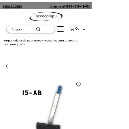
Llama al 099-911-11-54
UBICACION Y
CONTACTO
Carrito
Importadores de Repuestos y Accesorios para Laptop. PC,
cámaras y más.