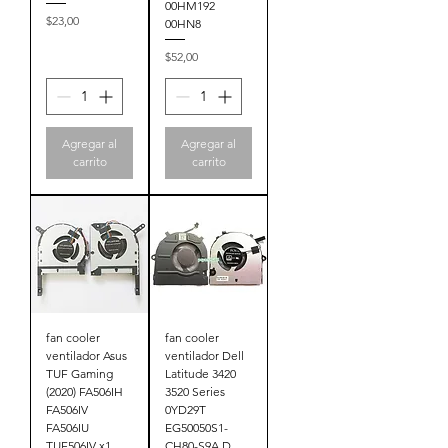
00HM192
Precio
$23,00
00HN8
Precio
$52,00
Agregar al
Agregar al
carrito
carrito
fan cooler
fan cooler
ventilador Asus
ventilador Dell
TUF Gaming
Latitude 3420
(2020) FA506IH
3520 Series
FA506IV
0YD29T
FA506IU
EG50050S1-
TUF506IV x1
CH80-S9A D