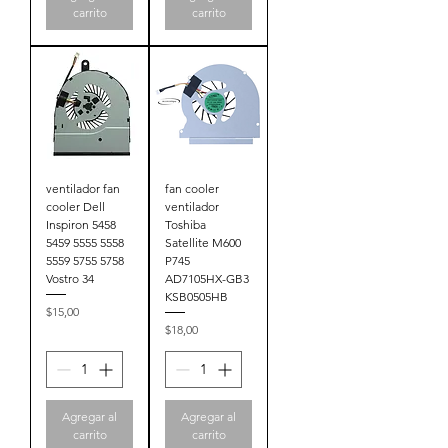
carrito
carrito
ventilador fan
fan cooler
cooler Dell
ventilador
Inspiron 5458
Toshiba
5459 5555 5558
Satellite M600
5559 5755 5758
P745
Vostro 34
AD7105HX-GB3
KSB0505HB
Precio
$15,00
Precio
$18,00
Agregar al
Agregar al
carrito
carrito