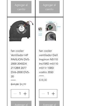
Agregar al
Agregar al
carrito
carrito
fan cooler
fan cooler
Ventilador HP
ventilador Dell
PAVILION DV5-
Inspiron N5110
2000 2045DX
Ins15RD m5110
2112BR 2077
m511r 15RD
DV6-2000 DV5-
vostro 3550
20
Precio
$18,00
Precio
Precio de oferta
$17,00
$4,99
Agregar al
Agregar al