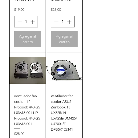
Precio
Precio
$19,00
$23,00
Agregar al
Agregar al
carrito
carrito
ventilador fan
Ventilador fan
cooler HP
cooler ASUS
Probook 440 G5
Zenbook 13
L03613-001 HP
UX325/14
Probook 440 G5
UX425E/UM425/
L03613-001
U4700J/E
DFS5K122141
Precio
$28,00