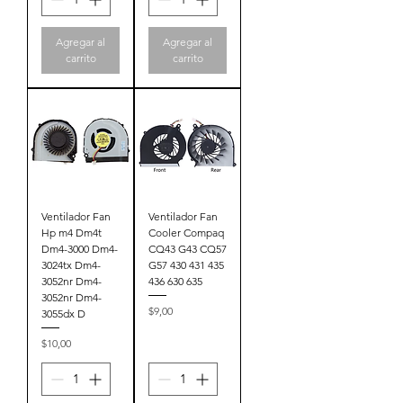
Agregar al
Agregar al
carrito
carrito
Ventilador Fan
Ventilador Fan
Hp m4 Dm4t
Cooler Compaq
Dm4-3000 Dm4-
CQ43 G43 CQ57
3024tx Dm4-
G57 430 431 435
3052nr Dm4-
436 630 635
3052nr Dm4-
Precio
$9,00
3055dx D
Precio
$10,00