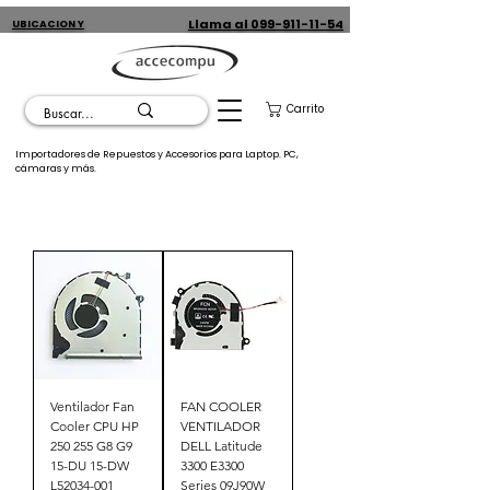
Llama al 099-911-11-54
UBICACION Y
CONTACTO
Carrito
Importadores de Repuestos y Accesorios para Laptop. PC,
cámaras y más.
Ventilador Fan
FAN COOLER
Cooler CPU HP
VENTILADOR
250 255 G8 G9
DELL Latitude
15-DU 15-DW
3300 E3300
L52034-001
Series 09J90W