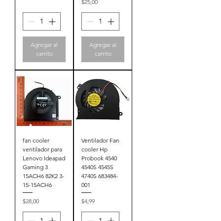
Precio
$25,00
Agregar al
Agregar al
carrito
carrito
fan cooler
Ventilador Fan
ventilador para
cooler Hp
Lenovo Ideapad
Probook 4540
Gaming 3
4540S 4545S
15ACH6 82K2 3-
4740S 683484-
15-15ACH6
001
Precio
Precio
$28,00
$4,99