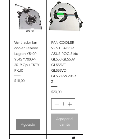
Ventilador fan
FAN COOLER
cooler Lenovo
VENTILADOR
Legion Y540P
ASUS ROG Strix
Y545 Y7000P-
GL553 GL553V
2019 Gpu FKTY
GL553VE
FKU0
GL553VD
GL553VW ZX53
Precio
$18,00
Z
Precio
$23,00
Agregar al
Agotado
carrito