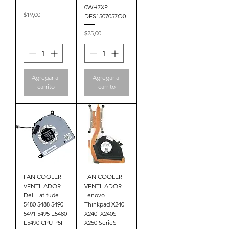
0WH7XP
Precio
$19,00
DFS1507057Q0
Precio
$25,00
Agregar al
Agregar al
carrito
carrito
FAN COOLER
FAN COOLER
VENTILADOR
VENTILADOR
Dell Latitude
Lenovo
5480 5488 5490
Thinkpad X240
5491 5495 E5480
X240i X240S
E5490 CPU P5F
X250 SerieS