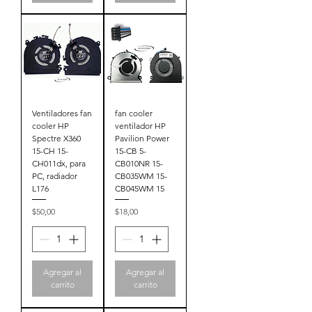
Ventiladores fan
fan cooler
cooler HP
ventilador HP
Spectre X360
Pavilion Power
15-CH 15-
15-CB 5-
CH011dx, para
CB010NR 15-
PC, radiador
CB035WM 15-
L176
CB045WM 15
Precio
Precio
$50,00
$18,00
Agregar al
Agregar al
carrito
carrito