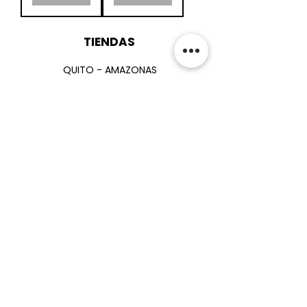
TIENDAS
QUITO - AMAZONAS
C.C.UNICORNIO Local#353
Nivel 3, Av. Río Amazonas 36-177 y NNUU.
099-911 11 54
096-884-56-18
POLÍTICAS
Envío y devoluciones
Métodos de pago
FAQ