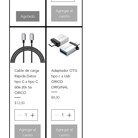
Agregar al
Agotado
carrito
Cable de carga
Adaptador OTG
Rápida Datos
tipo c a Usb
tipo C a tipo C
ORICO
60w 20v 5a
ORIGINAL
ORICO
Precio
$8,00
Precio
$12,00
Agregar al
Agregar al
carrito
carrito