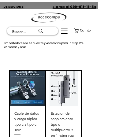
Llama al 099-911-11-54
UBICACION Y
CONTACTO
Carrito
Importadores de Repuestos y Accesorios para Laptop. PC,
cámaras y más.
Cable de datos
Estacion de
y carga rápida
acoplamiento
tipo c a tipo c
tipo c
180°
multipuerto 9
en 1 hdmi vga