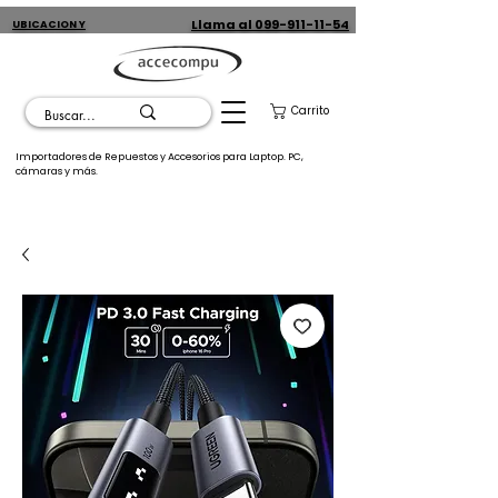
Llama al 099-911-11-54
UBICACION Y
CONTACTO
Carrito
Importadores de Repuestos y Accesorios para Laptop. PC,
cámaras y más.