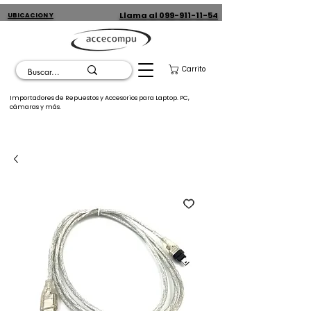
Llama al 099-911-11-54
UBICACION Y
CONTACTO
Carrito
Importadores de Repuestos y Accesorios para Laptop. PC,
cámaras y más.