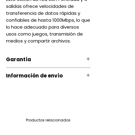
salidas ofrece velocidades de
transferencia de datos rápidas y
confiables de hasta 1000Mbps, lo que
lo hace adecuado para diversos
usos como juegos, transmisión de
medios y compartir archivos.
Garantía
Nuestro producto cuenta con
Información de envío
una garantía 20 días, por
daños de Fábrica.
Contamos con envíos a todo el
Si ocurre algún tipo de
país a través de servientrega
inconveniente con nuestro
Quito entrega Servientrega
producto puede comunicarse
siguiente día $ 3.00
con nosotros al 097-901-05-26
Quito mismo dia (depende del
Productos relacionados
y con gusto le ayudaremos
sector) $4.00 a $7.00
para encontrar una solución.
Provincia entrega Servientrega