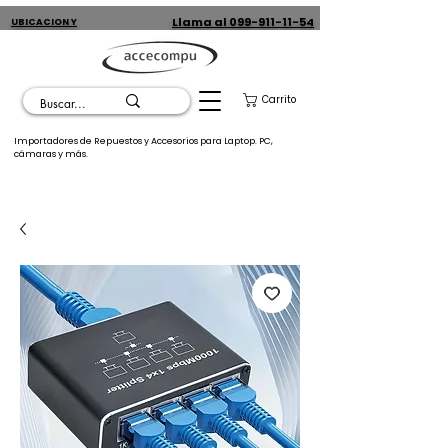
Llama al 099-911-11-54
UBICACION Y
CONTACTO
Carrito
Importadores de Repuestos y Accesorios para Laptop. PC,
cámaras y más.