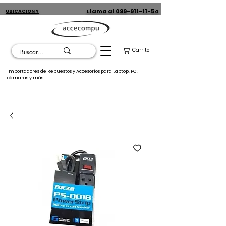
Llama al 099-911-11-54
UBICACION Y
CONTACTO
Carrito
Importadores de Repuestos y Accesorios para Laptop. PC,
cámaras y más.