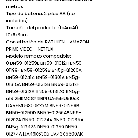
metros
Tipo de batería: 2 pilas AA (no
incluidas)
Tamaño del producto (LxAnxAl):
1ûx6x3cm
Con el botón de RATUKEN - AMAZON
PRIME VIDEO - NETFLIX
Modelo remoto compatible:
0 BN59-01259E BN59-01312H BN59-
01199F BN59-01259B BN5g-û1260A
BN59-û1241A BN59-01301A BN5g-
01315A BN59-01312B BN59-01312F
BN59-01312A BN59-01312G BN5g-
û1312MRMCSPRIBPI UA65MU610ûK
UA55MU6300KXXM BN59-01259B
BN59-01259D BN59-01266ABN59-
01292A BN59-01274A BN59-01265A
BN5g-û1242A BN59-01259 BN59-
01274A IJA49K63ûû UA43K5500AK