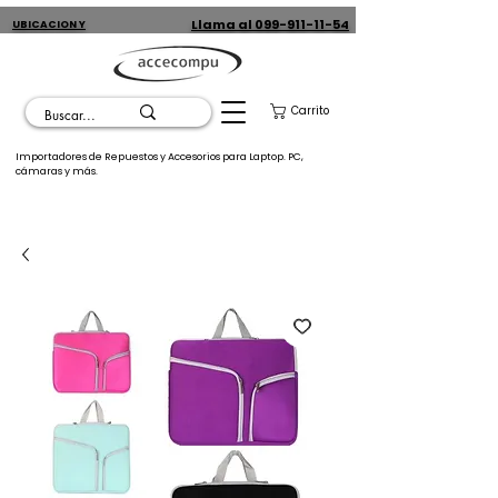
Llama al 099-911-11-54
UBICACION Y
CONTACTO
Carrito
Importadores de Repuestos y Accesorios para Laptop. PC,
cámaras y más.