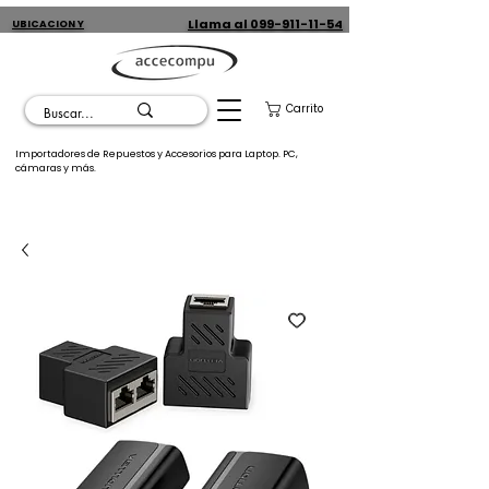
Llama al 099-911-11-54
UBICACION Y
CONTACTO
Carrito
Importadores de Repuestos y Accesorios para Laptop. PC,
cámaras y más.