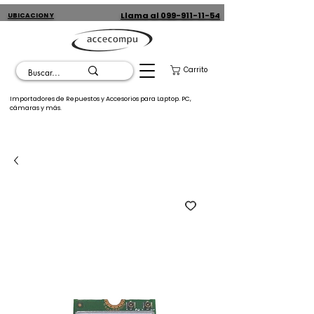
Llama al 099-911-11-54
UBICACION Y
CONTACTO
Carrito
Importadores de Repuestos y Accesorios para Laptop. PC,
cámaras y más.