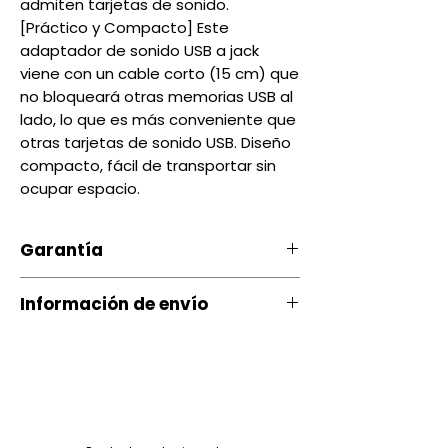
admiten tarjetas de sonido.
[Práctico y Compacto] Este
adaptador de sonido USB a jack
viene con un cable corto (15 cm) que
no bloqueará otras memorias USB al
lado, lo que es más conveniente que
otras tarjetas de sonido USB. Diseño
compacto, fácil de transportar sin
ocupar espacio.
Garantía
Nuestro producto cuenta con u
Información de envío
na garantía 20 días, por daños
de Fábrica.
Contamos con envíos a todo el
país a través de servientrega
Si ocurre algún tipo de
inconveniente con nuestro
Quito entrega Servientrega
producto puede comunicarse
siguiente día $ 3.00