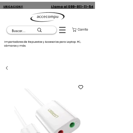
Llama al 099-911-11-54
UBICACION Y
CONTACTO
Carrito
Importadores de Repuestos y Accesorios para Laptop. PC,
cámaras y más.