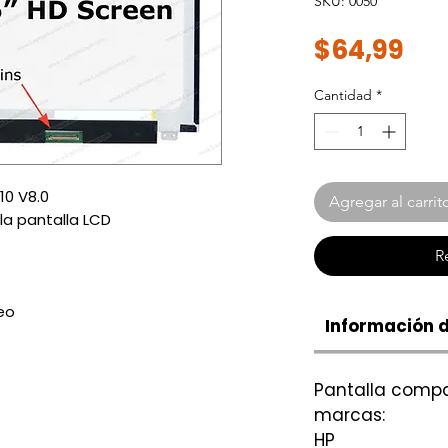
SKU: 0050
Pre
$64,99
Cantidad
*
0 V8.0
Agregar al carrit
la pantalla LCD
R
eo
Información 
Pantalla compat
marcas:
HP