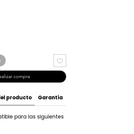
cio
o
ealizar compra
del producto
Garantía
Información de envío
ible para las siguientes