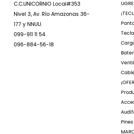
UGRE
C.C.UNICORNIO Local#353
¡TEC
Nivel 3, Av. Río Amazonas 36-
Panta
177 y NNUU.
Tecla
099-911 11 54
Carg
096-884-56-18
Bater
Venti
Cable
¡OFE
Produ
Acces
Audíf
Pines
MAR