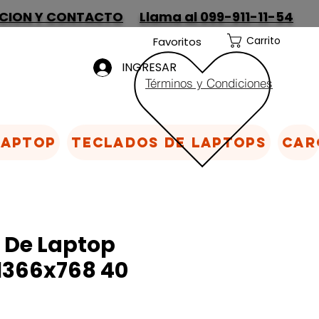
CION Y CONTACTO
Llama al 099-911-11-54
Carrito
Favoritos
INGRESAR
Términos y Condiciones
Laptop
Teclados de laptops
Car
 De Laptop
 1366x768 40