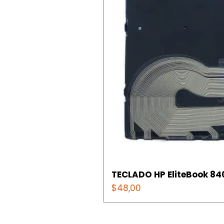
TECLADO HP EliteBook 840
Precio
$48,00