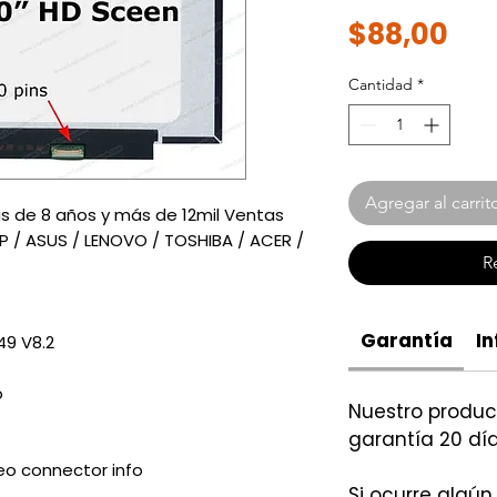
Pre
$88,00
Cantidad
*
Agregar al carrit
 de 8 años y más de 12mil Ventas
HP / ASUS / LENOVO / TOSHIBA / ACER /
R
Garantía
In
9 V8.2
o
Nuestro produ
garantía 20 día
eo connector info
Si ocurre algún