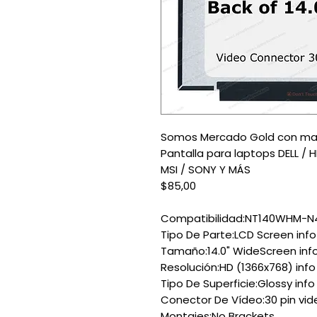
Somos Mercado Gold con mas
Pantalla para laptops DELL / 
MSI / SONY Y MÁS
$85,00
Compatibilidad:NT140WHM-N4
Tipo De Parte:LCD Screen info
Tamaño:14.0" WideScreen inf
Resolución:HD (1366x768) info
Tipo De Superficie:Glossy info
Conector De Vídeo:30 pin vid
Montajes:No Brackets