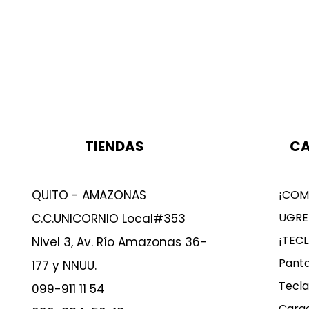
TIENDAS
CA
QUITO - AMAZONAS
¡COM
UGRE
C.C.UNICORNIO Local#353
¡TEC
Nivel 3, Av. Río Amazonas 36-
Panta
177 y NNUU.
Tecla
099-911 11 54
Carg