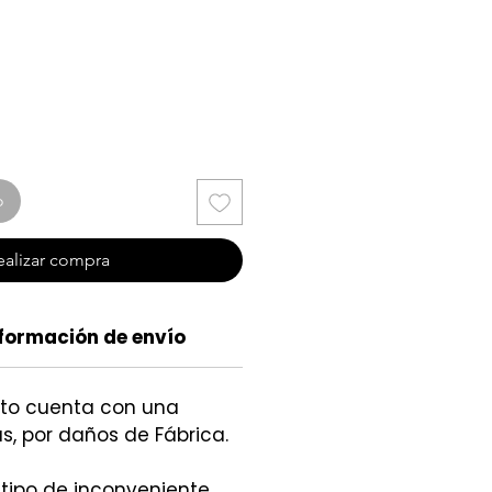
cio
o
ealizar compra
formación de envío
cto cuenta con una
s, por daños de Fábrica.
 tipo de inconveniente