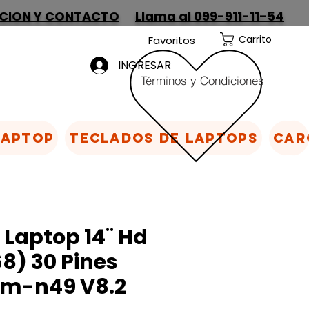
CION Y CONTACTO
Llama al 099-911-11-54
Carrito
Favoritos
INGRESAR
Términos y Condiciones
Laptop
Teclados de laptops
Car
 Laptop 14¨ Hd
8) 30 Pines
m-n49 V8.2