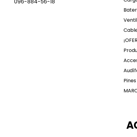
096-884-56-18
Bater
Venti
Cable
¡OFE
Produ
Acces
Audíf
Pines
MAR
A