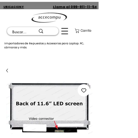
Llama al 099-911-11-54
UBICACION Y
CONTACTO
Carrito
Importadores de Repuestos y Accesorios para Laptop. PC,
cámaras y más.