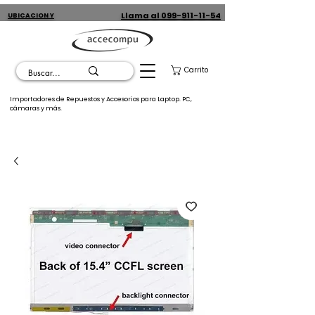
Llama al 099-911-11-54
UBICACION Y
CONTACTO
Carrito
Importadores de Repuestos y Accesorios para Laptop. PC,
cámaras y más.