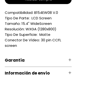
Compatibilidad: B154EW08 V.0
Tipo De Parte: LCD Screen
Tamaño: 15.4" WideScreen
Resolución: WXGA (1280x800)
Tipo De Superficie: Matte
Conector De Vídeo: 30 pin CCFL
screen
Garantía
Nuestro producto cuenta con
Información de envío
una garantía 20 días, por
daños de Fábrica.
Contamos con envíos a todo el
Si ocurre algún tipo de
país a través de servientrega
inconveniente con nuestro
producto puede comunicarse
Quito entrega Servientrega