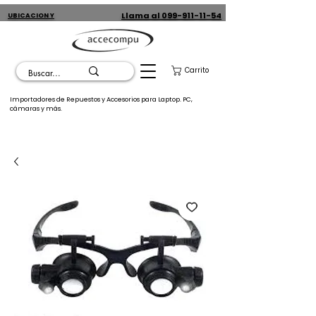
Llama al 099-911-11-54
UBICACION Y
CONTACTO
Carrito
Importadores de Repuestos y Accesorios para Laptop. PC,
cámaras y más.