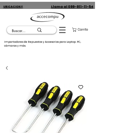
Llama al 099-911-11-54
UBICACION Y
CONTACTO
Carrito
Importadores de Repuestos y Accesorios para Laptop. PC,
cámaras y más.