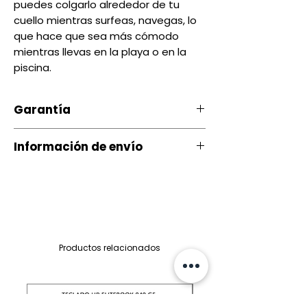
puedes colgarlo alrededor de tu
cuello mientras surfeas, navegas, lo
que hace que sea más cómodo
mientras llevas en la playa o en la
piscina.
Garantía
Nuestro producto cuenta con u
Información de envío
na garantía 20 días, por daños
de Fábrica.
Contamos con envíos a todo el
país a través de servientrega
Si ocurre algún tipo de
inconveniente con nuestro
Quito entrega Servientrega
producto puede comunicarse
siguiente día $ 3.00
Productos relacionados
con nosotros al 097-901-05-26
Quito mismo dia (depende del
y con gusto le ayudaremos
sector) $4.00 a $7.00
para encontrar una solución.
Provincia entrega Servientrega