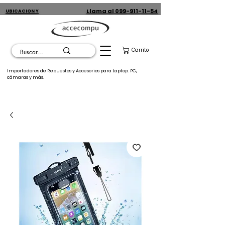
Llama al 099-911-11-54
UBICACION Y
CONTACTO
Carrito
Importadores de Repuestos y Accesorios para Laptop. PC,
cámaras y más.