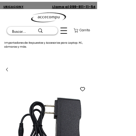
Llama al 099-911-11-54
UBICACION Y
CONTACTO
Carrito
Importadores de Repuestos y Accesorios para Laptop. PC,
cámaras y más.