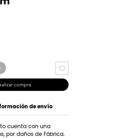
mm
cio
o
ealizar compra
formación de envío
cto cuenta con una
s, por daños de Fábrica.