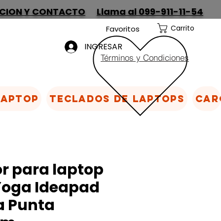
CION Y CONTACTO
Llama al 099-911-11-54
Carrito
Favoritos
INGRESAR
Términos y Condiciones
Laptop
Teclados de laptops
Car
r para laptop
Yoga Ideapad
a Punta