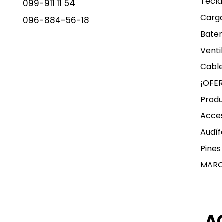
Tecla
099-911 11 54
Carg
096-884-56-18
Bater
Venti
Cable
¡OFE
Produ
Acces
Audíf
Pines
MAR
A