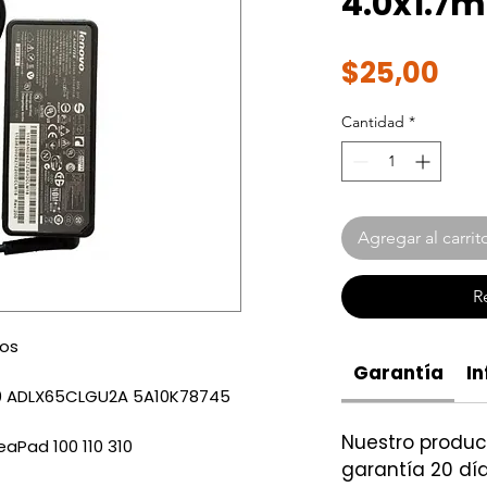
4.0x1.7
Pre
$25,00
Cantidad
*
Agregar al carrit
R
los
Garantía
In
710 ADLX65CLGU2A 5A10K78745
Nuestro produ
eaPad 100 110 310
garantía 20 día