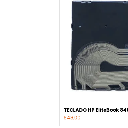
TECLADO HP EliteBook 840
Precio
$48,00