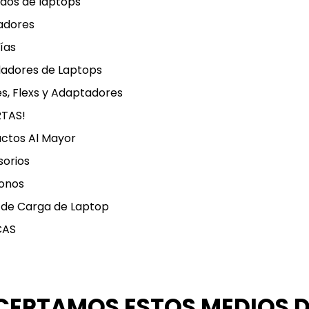
dos de laptops
adores
ías
ladores de Laptops
s, Flexs y Adaptadores
RTAS!
ctos Al Mayor
orios
onos
 de Carga de Laptop
CAS
CEPTAMOS ESTOS MEDIOS 