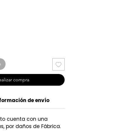
cio
o
ealizar compra
formación de envío
cto cuenta con una
s, por daños de Fábrica.