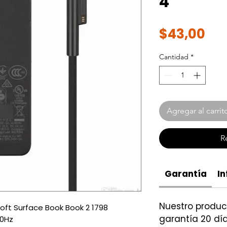
4
Pre
$43,00
Cantidad
*
Agregar al carrit
R
Garantía
In
Nuestro produ
oft Surface Book Book 2 1798
garantía 20 día
60Hz