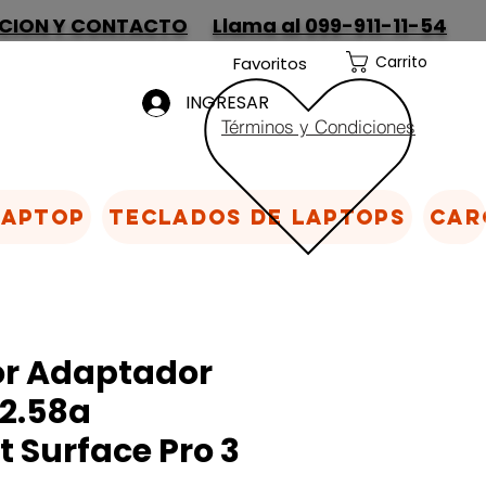
CION Y CONTACTO
Llama al 099-911-11-54
Carrito
Favoritos
INGRESAR
Términos y Condiciones
Laptop
Teclados de laptops
Car
r Adaptador
 2.58a
t Surface Pro 3