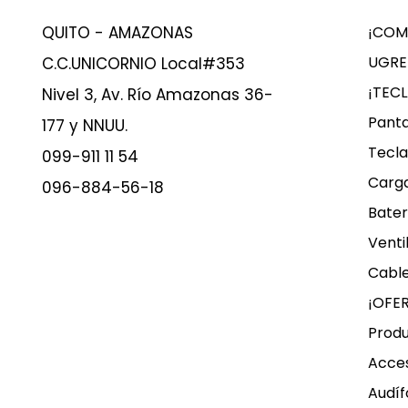
QUITO - AMAZONAS
¡COM
UGRE
C.C.UNICORNIO Local#353
¡TEC
Nivel 3, Av. Río Amazonas 36-
Panta
177 y NNUU.
Tecla
099-911 11 54
Carg
096-884-56-18
Bater
Venti
Cable
¡OFE
Produ
Acces
Audíf