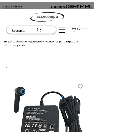
Llama al 099-911-11-54
UBICACION Y
CONTACTO
Carrito
Importadores de Repuestos y Accesorios para Laptop. PC,
cámaras y más.