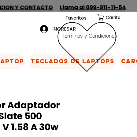
CION Y CONTACTO
Llama al 099-911-11-54
Carrito
Favoritos
INGRESAR
Términos y Condiciones
Laptop
Teclados de laptops
Car
r Adaptador
Slate 500
 V 1.58 A 30w