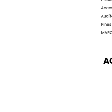
Acces
Audíf
Pines
MAR
A