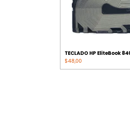
TECLADO HP EliteBook 840
Precio
$48,00