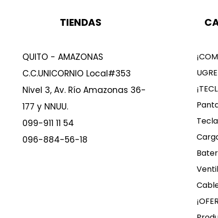
TIENDAS
CA
QUITO - AMAZONAS
¡COM
UGRE
C.C.UNICORNIO Local#353
¡TEC
Nivel 3, Av. Río Amazonas 36-
Panta
177 y NNUU.
Tecla
099-911 11 54
Carg
096-884-56-18
Bater
Venti
Cable
¡OFE
Produ