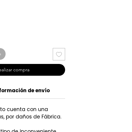
cio
o
ealizar compra
formación de envío
cto cuenta con una
s, por daños de Fábrica.
 tipo de inconveniente