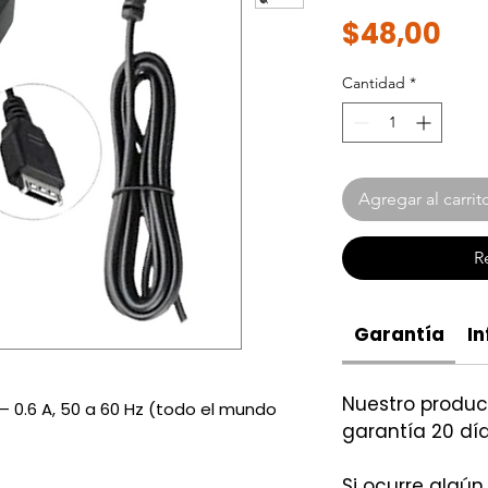
Pre
$48,00
Cantidad
*
Agregar al carrit
R
Garantía
In
Nuestro produ
0 – 0.6 A, 50 a 60 Hz (todo el mundo
garantía 20 día
Si ocurre algún