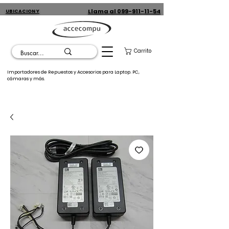
Llama al 099-911-11-54
UBICACION Y
CONTACTO
Carrito
Importadores de Repuestos y Accesorios para Laptop. PC,
cámaras y más.