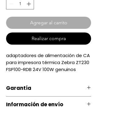
Agregar al carrito
Realizar compra
adaptadores de alimentación de CA
para impresora térmica Zebra ZT230
FSP100-RDB 24V 100W genuinos
Garantía
Nuestro producto cuenta con u
Información de envío
na garantía 20 días, por daños
de Fábrica.
Contamos con envíos a todo el
país a través de servientrega
Si ocurre algún tipo de