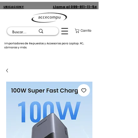
Llama al 099-911-11-54
UBICACION Y
CONTACTO
Carrito
Importadores de Repuestos y Accesorios para Laptop. PC,
cámaras y más.