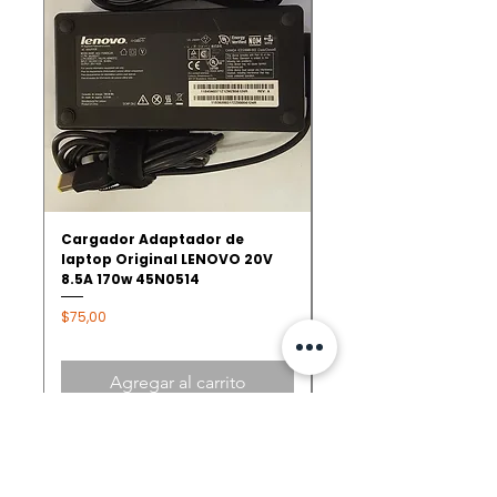
Cargador Adaptador de
Pin de carga Power Ja
laptop Original LENOVO 20V
C Lenovo Thinkpad E4
8.5A 170w 45N0514
E580 E585 R480 E590
Precio
Precio
$75,00
$15,00
Agregar al carrito
TIENDAS
QUITO - AMAZONAS