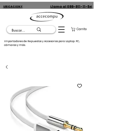
Llama al 099-911-11-54
UBICACION Y
CONTACTO
Carrito
Importadores de Repuestos y Accesorios para Laptop. PC,
cámaras y más.