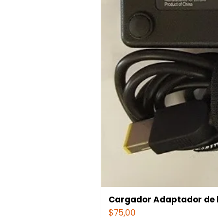
Cargador Adaptador de l
Precio
$75,00