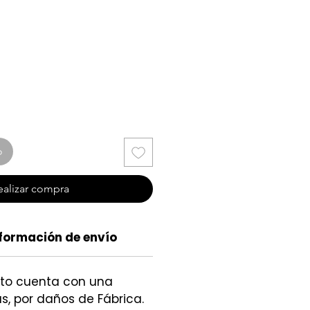
io
o
ealizar compra
formación de envío
cto cuenta con una
s, por daños de Fábrica.