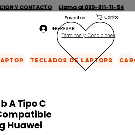
CION Y CONTACTO
Llama al 099-911-11-54
Carrito
Favoritos
INGRESAR
Términos y Condiciones
Laptop
Teclados de laptops
Car
b A Tipo C
Compatible
g Huawei