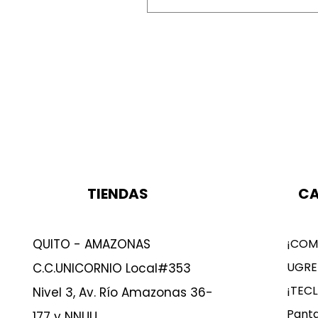
TIENDAS
CA
QUITO - AMAZONAS
¡COM
UGRE
C.C.UNICORNIO Local#353
¡TEC
Nivel 3, Av. Río Amazonas 36-
Panta
177 y NNUU.