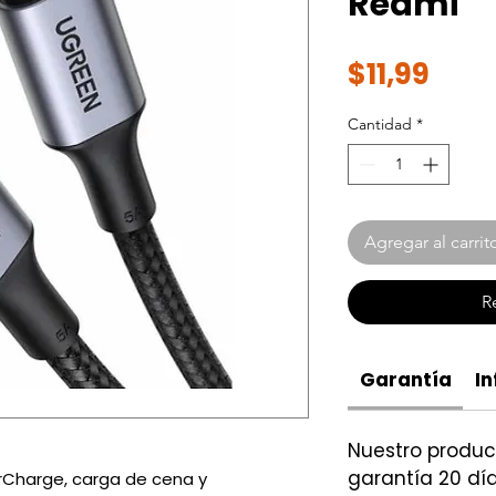
Redmi
Prec
$11,99
Cantidad
*
Agregar al carrit
R
Garantía
In
Nuestro produ
garantía 20 día
Charge, carga de cena y