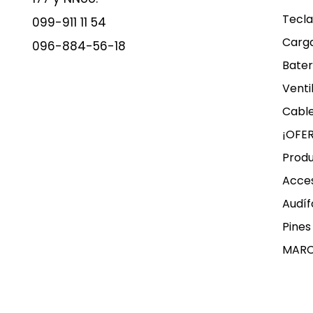
Tecla
099-911 11 54
Carg
096-884-56-18
Bater
Venti
Cable
¡OFE
Produ
Acces
Audíf
Pines
MAR