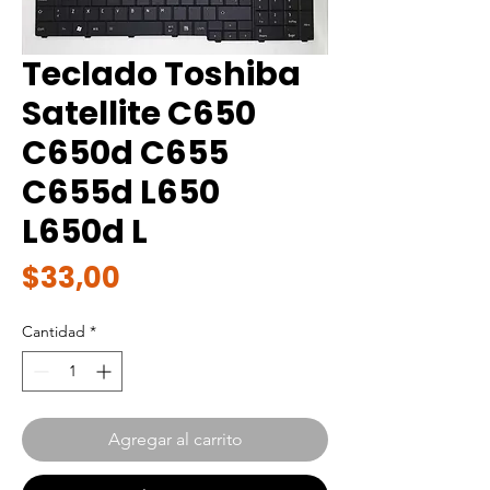
Teclado Toshiba
Satellite C650
C650d C655
C655d L650
L650d L
Precio
$33,00
Cantidad
*
Agregar al carrito