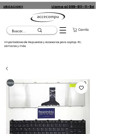
Llama al 099-911-11-54
UBICACION Y
CONTACTO
Carrito
Importadores de Repuestos y Accesorios para Laptop. PC,
cámaras y más.