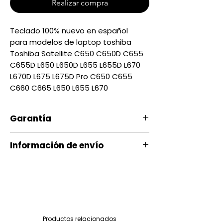
Realizar compra
Teclado 100% nuevo en español
para modelos de laptop toshiba
Toshiba Satellite C650 C650D C655
C655D L650 L650D L655 L655D L670
L670D L675 L675D Pro C650 C655
C660 C665 L650 L655 L670
Garantía
Nuestro producto cuenta con
Información de envío
una garantía 20 días, por
daños de Fábrica.
Contamos con envíos a todo el
Si ocurre algún tipo de
país a través de servientrega
inconveniente con nuestro
producto puede comunicarse
Quito entrega Servientrega
Productos relacionados