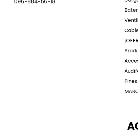
096-884-56-18
Bater
Venti
Cable
¡OFE
Produ
Acces
Audíf
Pines
MAR
A