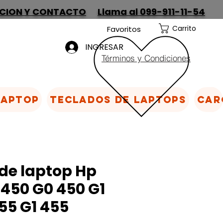
CION Y CONTACTO
Llama al 099-911-11-54
Carrito
Favoritos
INGRESAR
Términos y Condiciones
Laptop
Teclados de laptops
Car
de laptop Hp
450 G0 450 G1
55 G1 455