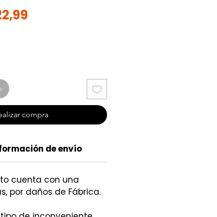
ecio
Precio
22,99
de
oferta
o
ealizar compra
formación de envío
cto cuenta con una
s, por daños de Fábrica.
 tipo de inconveniente