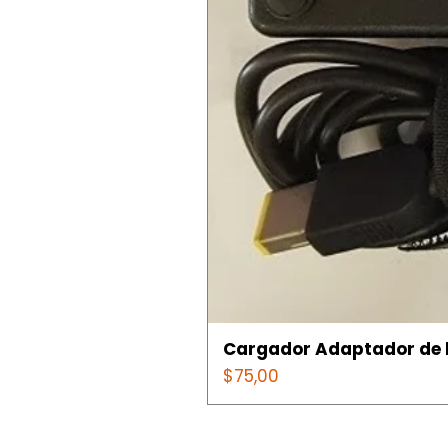
Cargador Adaptador de l
Precio
$75,00