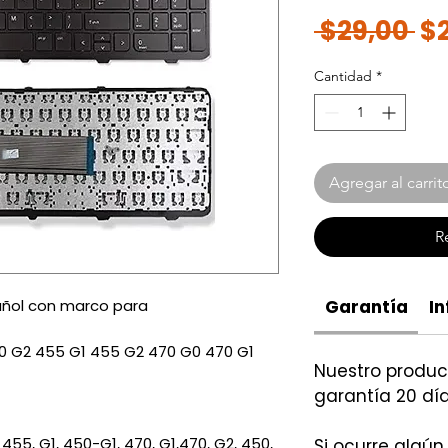
Pr
 $29,00 
$
Cantidad
*
Agregar al carrit
R
añol con marco para
Garantía
In
0 G2 455 G1 455 G2 470 G0 470 G1
Nuestro produ
garantía 20 día
55, G1, 450-G1, 470, G1,470, G2, 450,
Si ocurre algún