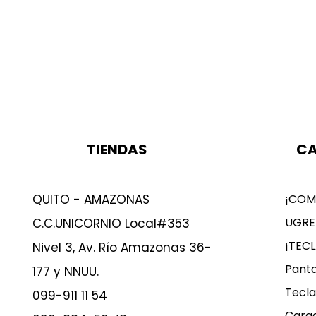
TIENDAS
CA
QUITO - AMAZONAS
¡COM
UGRE
C.C.UNICORNIO Local#353
¡TEC
Nivel 3, Av. Río Amazonas 36-
Panta
177 y NNUU.
Tecla
099-911 11 54
Carg