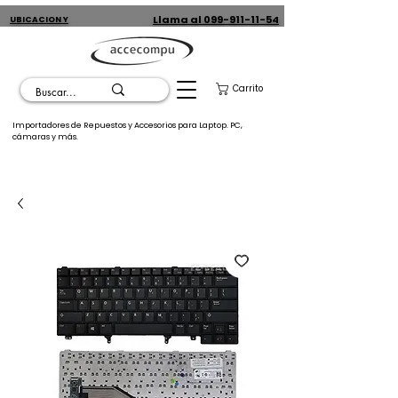
Llama al 099-911-11-54
UBICACION Y
CONTACTO
Carrito
Importadores de Repuestos y Accesorios para Laptop. PC,
cámaras y más.