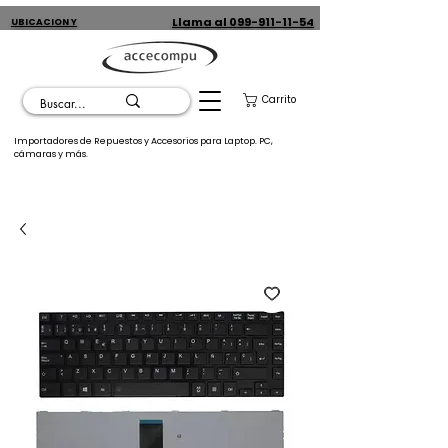
Llama al 099-911-11-54
UBICACION Y
CONTACTO
Carrito
Importadores de Repuestos y Accesorios para Laptop. PC,
cámaras y más.