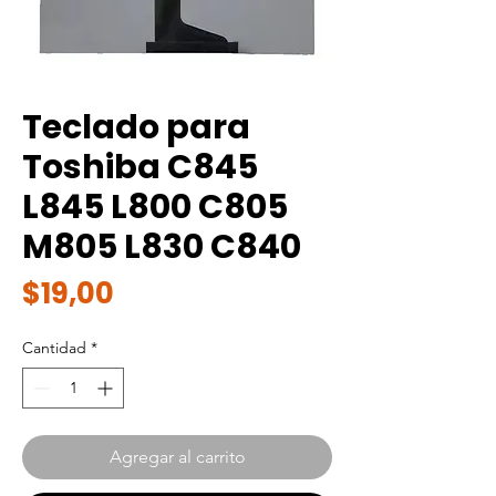
Teclado para
Toshiba C845
L845 L800 C805
M805 L830 C840
Precio
$19,00
Cantidad
*
Agregar al carrito