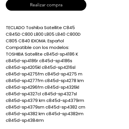
Realizar compra
TECLADO Toshiba Satellite C845
C845D C800 L800 L805 L840 C800D
C805 C840 IDIOMA: Español
Compatible con los modelos:
TOSHIBA Satellite c845d-sp4186 K
c845d-sp4186r c845d-sp4186s
c845d-sp4205kl c845d-sp4216sl
c845d-sp4275fm c845d-sp4275 m
c845d-sp4277fm c845d-sp4278 km
c845d-sp4296fm c845d-sp4326kl
c845d-sp4327cl c845d-sp4327sl
c845d-sp4379 km c845d-sp4379rm
c845d-sp4379sm c845d-sp4382 cm
c845d-sp4382 km c845d-sp4382rm
c845d-sp4384rm