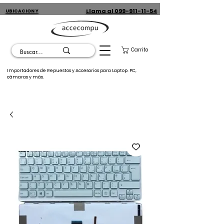
Llama al 099-911-11-54
UBICACION Y
CONTACTO
Carrito
Importadores de Repuestos y Accesorios para Laptop. PC,
cámaras y más.