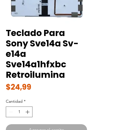
Teclado Para
Sony Sve14a Sv-
e14a
Sve14a1hfxbc
Retroilumina
Precio
$24,99
Cantidad
*
Agregar al carrito