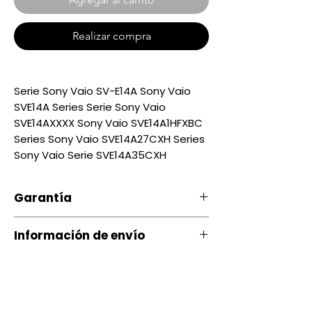
Realizar compra
Serie Sony Vaio SV-E14A Sony Vaio
SVE14A Series Serie Sony Vaio
SVE14AXXXX Sony Vaio SVE14A1HFXBC
Series Sony Vaio SVE14A27CXH Series
Sony Vaio Serie SVE14A35CXH
Garantía
Nuestro producto cuenta con u
Información de envío
na garantía 20 días, por daños
de Fábrica.
Contamos con envíos a todo el
país a través de servientrega
Si ocurre algún tipo de