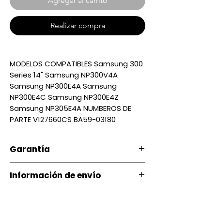
Agregar al carrito
Realizar compra
MODELOS COMPATIBLES Samsung 300
Series 14" Samsung NP300V4A
Samsung NP300E4A Samsung
NP300E4C Samsung NP300E4Z
Samsung NP305E4A NUMBEROS DE
PARTE V127660CS BA59-03180
Garantía
Nuestro producto cuenta con u
Información de envío
na garantía 20 días, por daños
de Fábrica.
Contamos con envíos a todo el
país a través de servientrega
Si ocurre algún tipo de