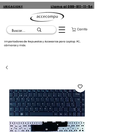
Llama al 099-911-11-54
UBICACION Y
CONTACTO
Carrito
Importadores de Repuestos y Accesorios para Laptop. PC,
cámaras y más.