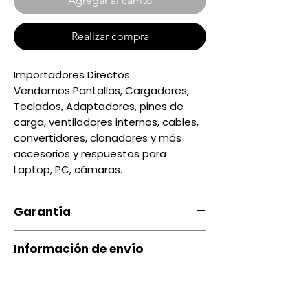
Agregar al carrito
Realizar compra
Importadores Directos
Vendemos Pantallas, Cargadores,
Teclados, Adaptadores, pines de
carga, ventiladores internos, cables,
convertidores, clonadores y más
accesorios y respuestos para
Laptop, PC, cámaras.
Garantía
Nuestro producto cuenta con u
Información de envío
na garantía 20 días, por daños
de Fábrica.
Contamos con envíos a todo el
país a través de servientrega
Si ocurre algún tipo de