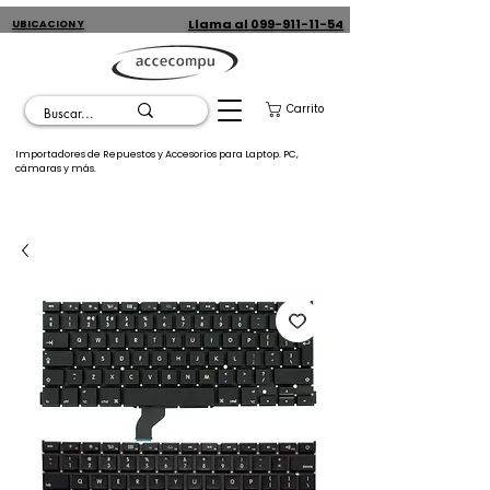
Llama al 099-911-11-54
UBICACION Y
CONTACTO
Carrito
Importadores de Repuestos y Accesorios para Laptop. PC,
cámaras y más.