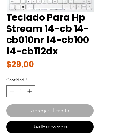
Teclado Para Hp
Stream 14-cb 14-
cb010nr 14-cb100
14-cb112dx
Precio
$29,00
Cantidad
*
Agregar al carrito
Realizar compra