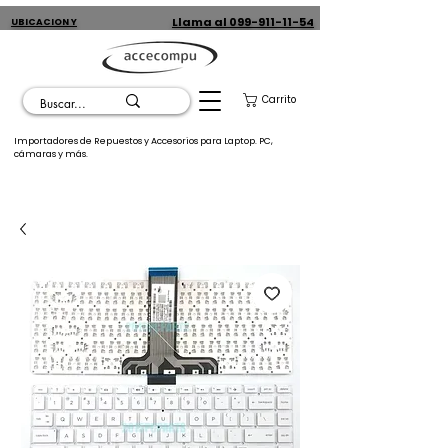
Llama al 099-911-11-54
UBICACION Y
CONTACTO
Carrito
Importadores de Repuestos y Accesorios para Laptop. PC,
cámaras y más.