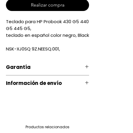
Realizar compra
Teclado para HP Probook 430 G5 440
G5 445 G5,
teclado en español color negro, Black
NSK-XJ0SQ 9Z.NEESQ.001,
Garantía
Nuestro producto cuenta con u
Información de envío
na garantía 20 días, por daños
de Fábrica.
Contamos con envíos a todo el
país a través de servientrega
Si ocurre algún tipo de
inconveniente con nuestro
Quito entrega Servientrega
producto puede comunicarse
siguiente día $ 3.00
Productos relacionados
con nosotros al 097-901-05-26
Quito mismo dia (depende del