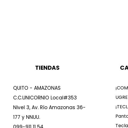
TIENDAS
CA
QUITO - AMAZONAS
¡COM
UGRE
C.C.UNICORNIO Local#353
¡TEC
Nivel 3, Av. Río Amazonas 36-
Panta
177 y NNUU.
Tecla
099-911 11 54