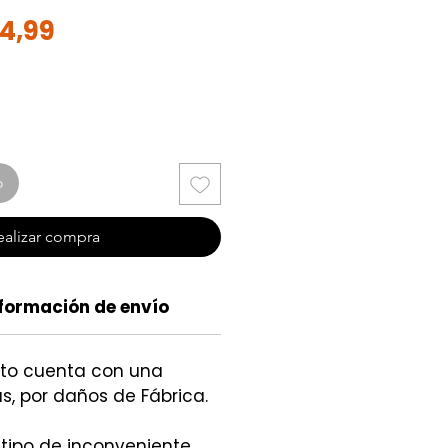
ecio
Precio
14,99
de
oferta
o
ealizar compra
formación de envío
cto cuenta con una
s, por daños de Fábrica.
 tipo de inconveniente