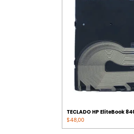
TECLADO HP EliteBook 840
Precio
$48,00