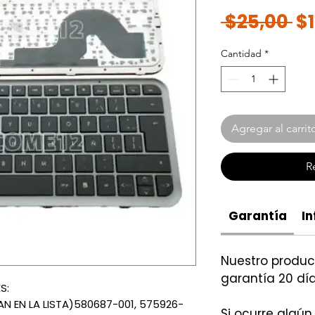
Pr
 $25,00 
$
Cantidad
*
Agregar al carrit
R
Garantía
In
Nuestro produ
garantía 20 día
S:
 EN LA LISTA)580687-001, 575926-
Si ocurre algún