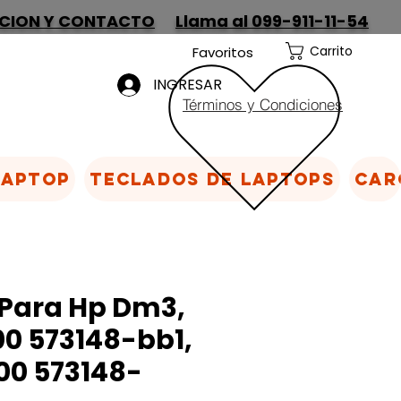
CION Y CONTACTO
Llama al 099-911-11-54
Carrito
Favoritos
INGRESAR
Términos y Condiciones
Laptop
Teclados de laptops
Car
 Para Hp Dm3,
0 573148-bb1,
0 573148-