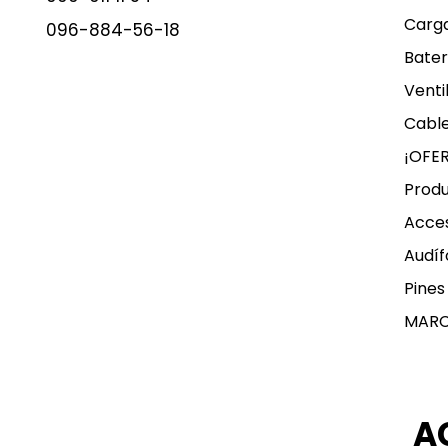
Carg
096-884-56-18
Bater
Venti
Cable
¡OFE
Produ
Acces
Audíf
Pines
MAR
A