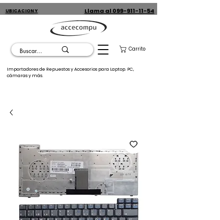
Llama al 099-911-11-54
UBICACION Y
CONTACTO
Carrito
Importadores de Repuestos y Accesorios para Laptop. PC,
cámaras y más.