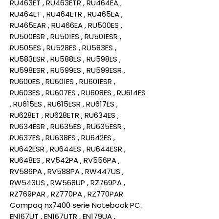
RU463ET , RU463ETR , RU464EA ,
RU464ET , RU464ETR , RU465EA ,
RU465EAR , RU466EA , RU500ES ,
RU500ESR , RU501ES , RU501ESR ,
RU505ES , RU528ES , RU583ES ,
RU583ESR , RU588ES , RU598ES ,
RU598ESR , RU599ES , RU599ESR ,
RU600ES , RU601ES , RU601ESR ,
RU603ES , RU607ES , RU608ES , RU614ES
, RU615ES , RU615ESR , RU617ES ,
RU628ET , RU628ETR , RU634ES ,
RU634ESR , RU635ES , RU635ESR ,
RU637ES , RU638ES , RU642ES ,
RU642ESR , RU644ES , RU644ESR ,
RU648ES , RV542PA , RV556PA ,
RV586PA , RV588PA , RW447US ,
RW543US , RW568UP , RZ769PA ,
RZ769PAR , RZ770PA , RZ770PAR
Compaq nx7400 serie Notebook PC:
EN167UT , EN167UTR , EN179UA ,