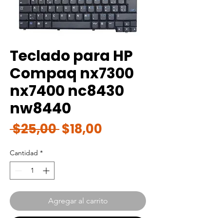
Teclado para HP
Compaq nx7300
nx7400 nc8430
nw8440
Precio
Precio
 $25,00 
$18,00
de
Cantidad
*
oferta
Agregar al carrito