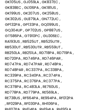
GK105US , GJ059LA , GK837EC ,
GK838EC , GL106PA , GK181US ,
GK199US , GK207US , GK258US ,
GK302US , GL879LA , GN772UC ,
GP132PA , GP133PA , GQ099US ,
GQ304UP , GP702US , GP887US ,
GT586PA , GT910PC , GU306EC ,
RA193US , RB525UT , RB525UTR ,
RB530UT , RB530UTR , RB559UT ,
RB250LA , RB251LA , RD718PA , RD719PA ,
RD720PA , RD746PA , RD746PAR ,
RD747PA , RD747PAR , RD748PA ,
RD748PAR , RC337PA , RC338PA ,
RC339PA , RC340PA , RC374PA ,
RC375PA , RC376PA , RC377PA ,
RC378PA , RC483LA , RE760US ,
RD778PA , RD779PA , RE569LA ,
RE738US , RF664PA , RE994PA , RF012PA
, RF029PA , RF030PA , RH106PA ,
RH107PA , RH114PA , RH194LA , RH195LA ,