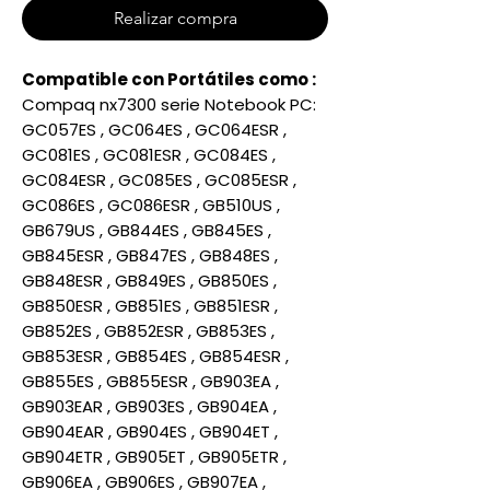
Realizar compra
Compatible con Portátiles como :
Compaq nx7300 serie Notebook PC:
GC057ES , GC064ES , GC064ESR ,
GC081ES , GC081ESR , GC084ES ,
GC084ESR , GC085ES , GC085ESR ,
GC086ES , GC086ESR , GB510US ,
GB679US , GB844ES , GB845ES ,
GB845ESR , GB847ES , GB848ES ,
GB848ESR , GB849ES , GB850ES ,
GB850ESR , GB851ES , GB851ESR ,
GB852ES , GB852ESR , GB853ES ,
GB853ESR , GB854ES , GB854ESR ,
GB855ES , GB855ESR , GB903EA ,
GB903EAR , GB903ES , GB904EA ,
GB904EAR , GB904ES , GB904ET ,
GB904ETR , GB905ET , GB905ETR ,
GB906EA , GB906ES , GB907EA ,