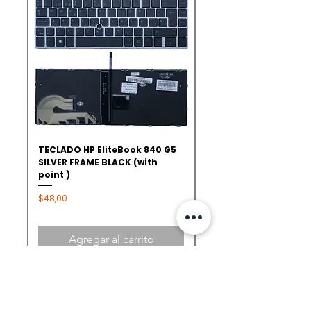
TECLADO HP EliteBook 840 G5
Ventilador Fan Cooler
SILVER FRAME BLACK (with
250 255 G8 G9 15-DU 
point )
L52034-001
Precio
Precio
$48,00
$19,00
Agregar al carrito
TIENDAS
QUITO - AMAZONAS