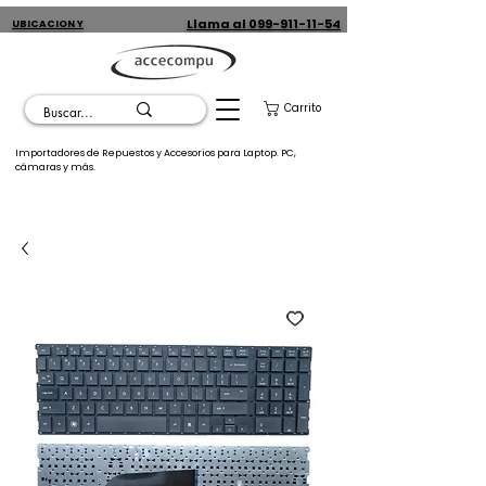
Llama al 099-911-11-54
UBICACION Y
CONTACTO
Carrito
Importadores de Repuestos y Accesorios para Laptop. PC,
cámaras y más.