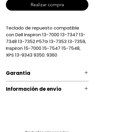
Realizar compra
Teclado de repuesto compatible
con Dell Inspiron 13-7000 13-7347 13-
7348 13-7352 P57G 13-7353 13-7359,
Inspiron 15-7000 15-7547 15-7548,
XPS 13-9343 9350. 9360
Garantía
Nuestro producto cuenta con u
Información de envío
na garantía 20 días, por daños
de Fábrica.
Contamos con envíos a todo el
país a través de servientrega
Si ocurre algún tipo de
inconveniente con nuestro
Quito entrega Servientrega
producto puede comunicarse
siguiente día $ 3.00