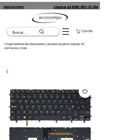
Llama al 099-911-11-54
UBICACION Y
CONTACTO
Carrito
Importadores de Repuestos y Accesorios para Laptop. PC,
cámaras y más.