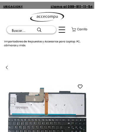
Llama al 099-911-11-54
UBICACION Y
CONTACTO
Carrito
Importadores de Repuestos y Accesorios para Laptop. PC,
cámaras y más.