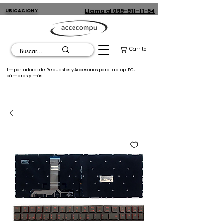
Llama al 099-911-11-54
UBICACION Y
CONTACTO
Carrito
Importadores de Repuestos y Accesorios para Laptop. PC,
cámaras y más.