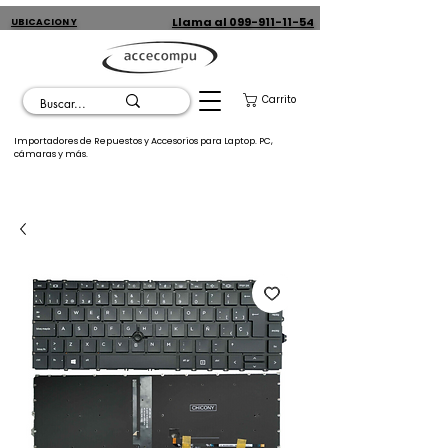
Llama al 099-911-11-54
UBICACION Y
CONTACTO
Carrito
Importadores de Repuestos y Accesorios para Laptop. PC,
cámaras y más.