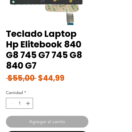
Teclado Laptop
Hp Elitebook 840
G8 745 G7 745 G8
840 G7
Precio
Precio
 $55,00 
$44,99
de
Cantidad
*
oferta
Agregar al carrito