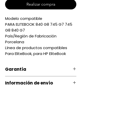
Realizar compra
Modelo compatible
PARA ELITEBOOK 840 G8 745 G7 745
G8 840 G7
País/Región de Fabricación
Porcelana
Línea de productos compatibles
Para EliteBook, para HP EliteBook
Garantía
Nuestro producto cuenta con u
Información de envío
na garantía 20 días, por daños
de Fábrica.
Contamos con envíos a todo el
país a través de servientrega
Si ocurre algún tipo de
inconveniente con nuestro
Quito entrega Servientrega