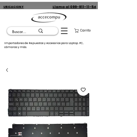
Llama al 099-911-11-54
UBICACION Y
CONTACTO
Carrito
Importadores de Repuestos y Accesorios para Laptop. PC,
cámaras y más.