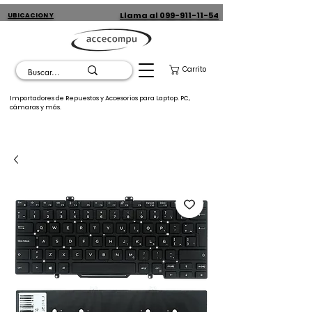
Llama al 099-911-11-54
UBICACION Y
CONTACTO
Carrito
Importadores de Repuestos y Accesorios para Laptop. PC,
cámaras y más.