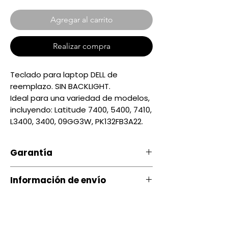
Agregar al carrito
Realizar compra
Teclado para laptop DELL de
reemplazo. SIN BACKLIGHT.
Ideal para una variedad de modelos,
incluyendo: Latitude 7400, 5400, 7410,
L3400, 3400, 09GG3W, PK132FB3A22.
Garantía
Nuestro producto cuenta con u
Información de envío
na garantía 20 días, por daños
de Fábrica.
Contamos con envíos a todo el
país a través de servientrega
Si ocurre algún tipo de